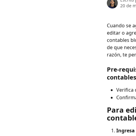
20 de 
Cuando se ag
editar o agr
contables bl
de que neces
razón, te pe
Pre-requi
contables
Verifica
Confirma
Para edi
contable
Ingresa 