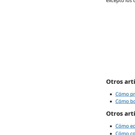
excepto los
Otros art
Cómo pr
Cómo bo
Otros art
Cómo edi
Cómo com