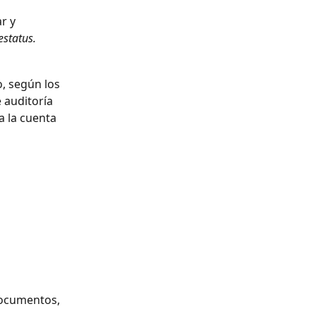
r y 
estatus.
, según los 
 auditoría 
 la cuenta 
documentos, 