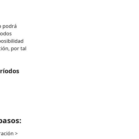
o podrá 
íodos 
osibilidad 
ón, por tal 
ríodos 
pasos:
ación > 