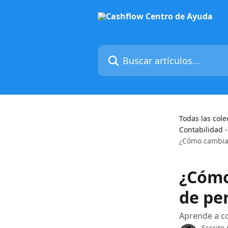
Ir al contenido principal
Buscar artículos...
Todas las cole
Contabilidad 
¿Cómo cambiar
¿Cómo
de pe
Aprende a co
Escrito