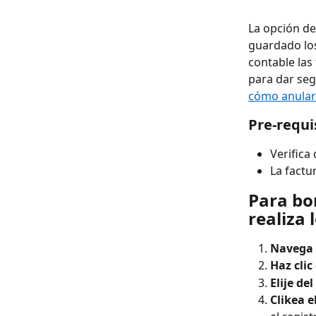
La opción de
guardado los
contable las
para dar seg
cómo anular
Pre-requi
Verifica
La factu
Para bo
realiza 
Navega 
Haz clic
Elije de
Clikea e