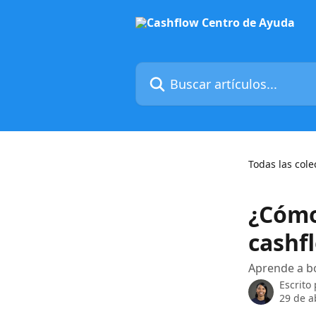
Ir al contenido principal
Buscar artículos...
Todas las cole
¿Cómo
cashf
Aprende a b
Escrito
29 de a