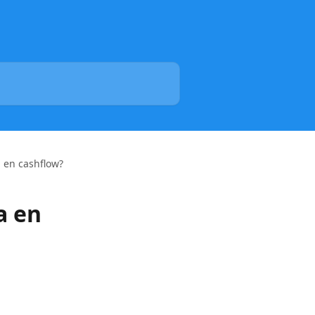
 en cashflow?
a en