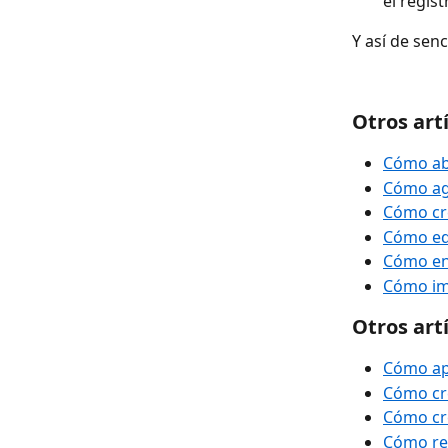
el regist
Y así de sen
Otros art
Cómo abr
Cómo agr
Cómo cre
Cómo edi
Cómo env
Cómo im
Otros art
Cómo apl
Cómo cre
Cómo cr
Cómo reg