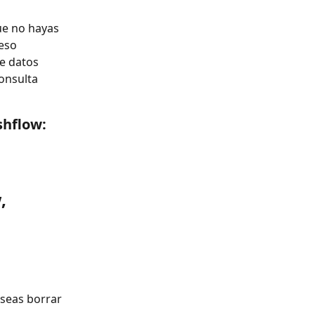
ue no hayas 
eso 
e datos 
onsulta 
shflow: 
, 
seas borrar 